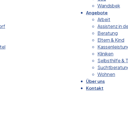
Wandsbek
Angebote
Arbeit
orf
Assistenz in d
Beratung
Eltern & Kind
tel
Kassenleistun
Kliniken
Selbsthilfe & T
Suchtberatun
Wohnen
Über uns
Kontakt