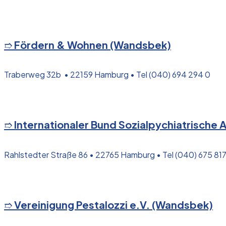
➱
Fördern & Wohnen (Wandsbek)
Traberweg 32b • 22159 Hamburg • Tel (040) 694 294 0
➱
Internationaler Bund Sozialpychiatrisch
Rahlstedter Straße 86 • 22765 Hamburg • Tel (040) 675 81
➱
Vereinigung Pestalozzi e.V. (Wandsbek)