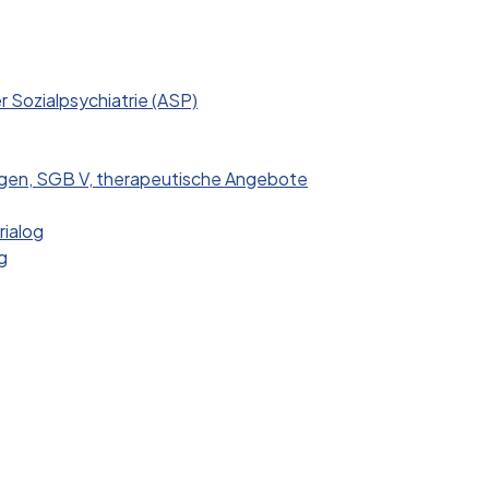
er Sozialpsychiatrie (ASP)
gen, SGB V, therapeutische Angebote
rialog
g