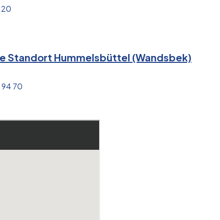
 20
rie Standort Hummelsbüttel (Wandsbek)
 94 70