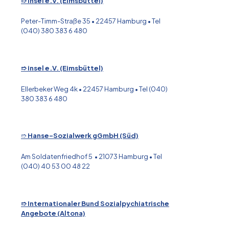
➱ insel e.V.
(Eimsbüttel)
Peter-Timm-Straße 35 • 22457 Hamburg • Tel
(040) 380 383 6 480
➱ insel e.V.
(Eimsbüttel)
Ellerbeker Weg 4k • 22457 Hamburg • Tel (040)
380 383 6 480
➱
Hanse-Sozialwerk gGmbH (Süd)
Am Soldatenfriedhof 5 • 21073 Hamburg • Tel
(040) 40 53 00 48 22
➱ Internationaler Bund
Sozialpychiatrische
Angebote (Altona)