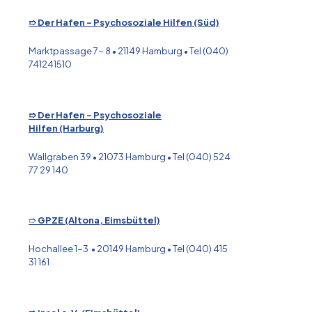
➱ Der Hafen - Psychosoziale Hilfen (Süd)
Marktpassage 7- 8 • 21149 Hamburg • Tel (040)
741241510
➱ Der Hafen - Psychosoziale
Hilfen (Harburg)
Wallgraben 39 • 21073 Hamburg • Tel (040) 524
77 29 140
➱
GPZE (Altona, Eimsbüttel)
Hochallee 1-3 • 20149 Hamburg • Tel (040) 415
31 161