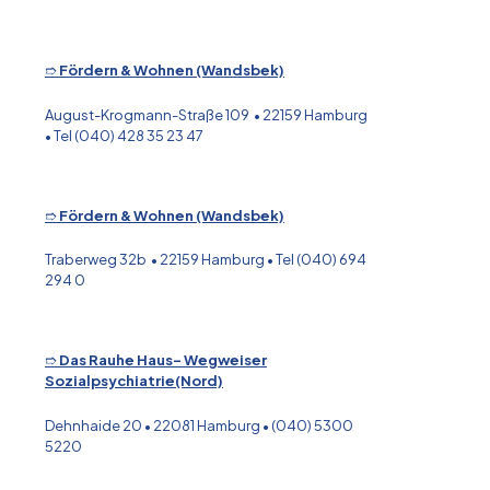
➱
Fördern & Wohnen (Wandsbek)
August-Krogmann-Straße 109 • 22159 Hamburg
• Tel (040) 428 35 23 47
➱
Fördern & Wohnen (Wandsbek)
Traberweg 32b • 22159 Hamburg • Tel (040) 694
294 0
➱
Das Rauhe Haus- Wegweiser
Sozialpsychiatrie(Nord)
Dehnhaide 20 • 22081 Hamburg • (040) 5300
5220