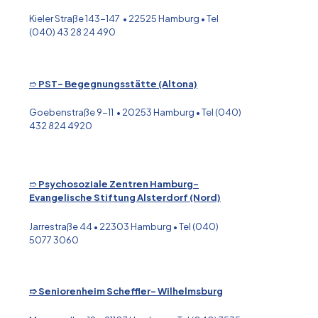
Kieler Straße 143-147 • 22525 Hamburg • Tel
(040) 43 28 24 490
➱
PST- Begegnungsstätte (Altona)
Goebenstraße 9-11 • 20253 Hamburg • Tel (040)
432 824 4920
➱
Psychosoziale Zentren Hamburg-
Evangelische Stiftung Alsterdorf (Nord)
Jarrestraße 44 • 22303 Hamburg • Tel (040)
5077 3060
➱ Seniorenheim Scheffler- Wilhelmsburg