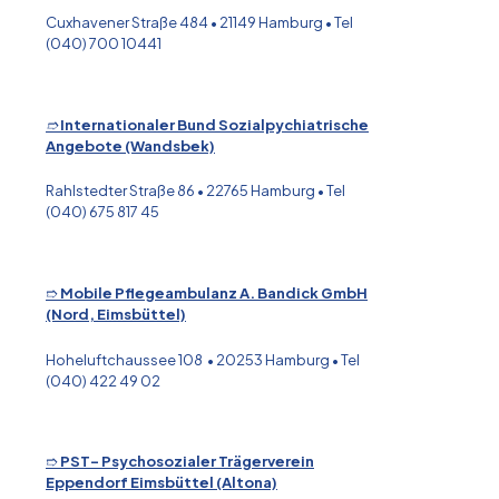
Cuxhavener Straße 484 • 21149 Hamburg • Tel
(040) 700 10441
➱
Internationaler Bund Sozialpychiatrische
Angebote (Wandsbek)
Rahlstedter Straße 86 • 22765 Hamburg • Tel
(040) 675 817 45
➱
Mobile Pflegeambulanz A. Bandick GmbH
(Nord, Eimsbüttel)
Hoheluftchaussee 108 • 20253 Hamburg • Tel
(040) 422 49 02
➱
PST- Psychosozialer Trägerverein
Eppendorf Eimsbüttel (Altona)