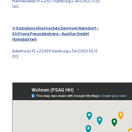
Mannesallee 19 • 21107 Hamburg • Tel (040) 7535
140
➱ Sozialpsychiatrisches Zentrum Niendorf-
Stiftung Freundeskreis- Auxiliar GmbH
(Eimsbüttel)
Adlerhorst 15 • 22459 Hamburg • Tel (040) 55 12
013