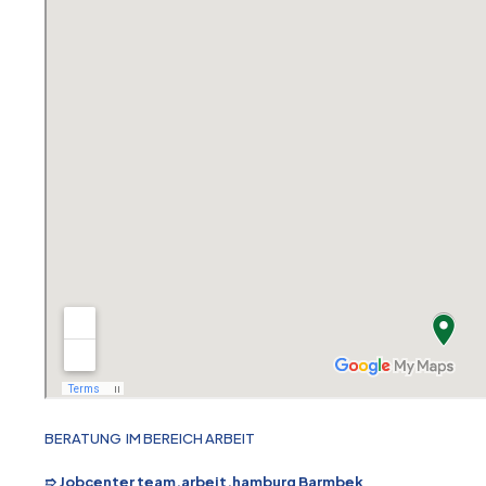
BERATUNG IM BEREICH ARBEIT
➱ Jobcenter team.arbeit.hamburg Barmbek