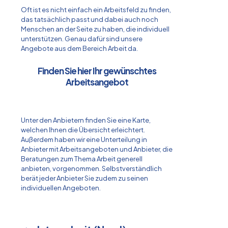
Oft ist es nicht einfach ein Arbeitsfeld zu finden,
das tatsächlich passt und dabei auch noch
Menschen an der Seite zu haben, die individuell
unterstützen. Genau dafür sind unsere
Angebote aus dem Bereich Arbeit da.
Finden Sie hier Ihr gewünschtes
Arbeitsangebot
Unter den Anbietern finden Sie eine Karte,
welchen Ihnen die Übersicht erleichtert.
Außerdem haben wir eine Unterteilung in
Anbieter mit Arbeitsangeboten und Anbieter, die
Beratungen zum Thema Arbeit generell
anbieten, vorgenommen. Selbstverständlich
berät jeder Anbieter Sie zudem zu seinen
individuellen Angeboten.