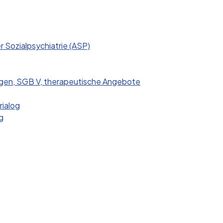
er Sozialpsychiatrie (ASP)
gen, SGB V, therapeutische Angebote
rialog
g