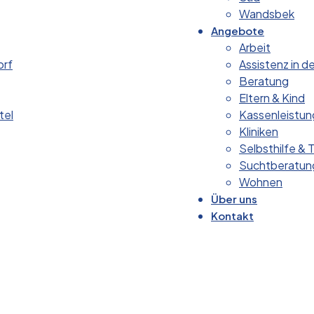
Wandsbek
Angebote
Arbeit
orf
Assistenz in d
Beratung
Eltern & Kind
tel
Kassenleistun
Kliniken
Selbsthilfe & T
Suchtberatun
Wohnen
Über uns
Kontakt