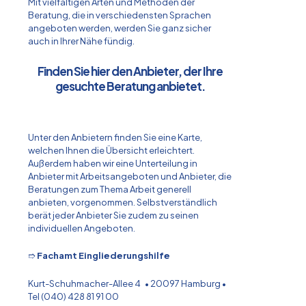
Mit vielfältigen Arten und Methoden der
Beratung, die in verschiedensten Sprachen
angeboten werden, werden Sie ganz sicher
auch in Ihrer Nähe fündig.
Finden Sie hier den Anbieter, der Ihre
gesuchte Beratung anbietet.
Unter den Anbietern finden Sie eine Karte,
welchen Ihnen die Übersicht erleichtert.
Außerdem haben wir eine Unterteilung in
Anbieter mit Arbeitsangeboten und Anbieter, die
Beratungen zum Thema Arbeit generell
anbieten, vorgenommen. Selbstverständlich
berät jeder Anbieter Sie zudem zu seinen
individuellen Angeboten.
➱
Fachamt Eingliederungshilfe
Kurt-Schuhmacher-Allee 4 • 20097 Hamburg •
Tel (040) 428 81 91 00