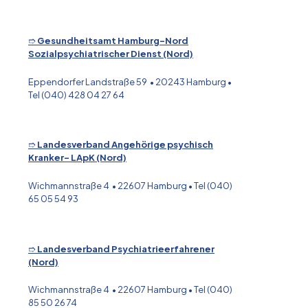
➱
Gesundheitsamt Hamburg-Nord
Sozialpsychiatrischer Dienst (Nord)
Eppendorfer Landstraße 59 • 20243 Hamburg •
Tel (040) 428 04 27 64
➱
Landesverband Angehörige psychisch
Kranker- LApK (Nord)
Wichmannstraße 4 • 22607 Hamburg • Tel (040)
65 05 54 93
➱
Landesverband Psychiatrieerfahrener
(Nord)
Wichmannstraße 4 • 22607 Hamburg • Tel (040)
85 50 26 74