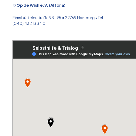
➱
Op de Wish e.V. (Altona)
Eimsbüttelerstraße 93-95
•
22769 Hamburg • Tel
(040) 432 13 34 0