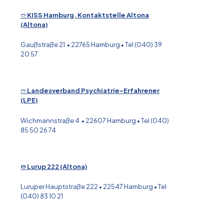
➱
KISS Hamburg, Kontaktstelle Altona
(Altona)
Gaußstraße 21 • 22765 Hamburg • Tel (040) 39
20 57
➱
Landesverband Psychiatrie-Erfahrener
(LPE)
Wichmannstraße 4 • 22607 Hamburg • Tel (040)
85 50 26 74
➱ Lurup 222 (Altona)
Luruper Hauptstraße 222 • 22547 Hamburg • Tel
(040) 83 10 21