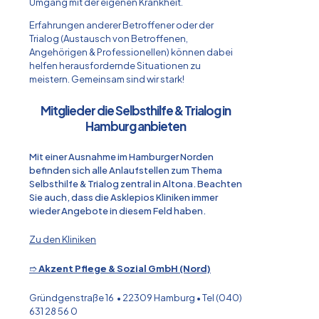
Umgang mit der eigenen Krankheit.
Erfahrungen anderer Betroffener oder der
Trialog (Austausch von Betroffenen,
Angehörigen & Professionellen) können dabei
helfen herausfordernde Situationen zu
meistern. Gemeinsam sind wir stark!
Mitglieder die Selbsthilfe & Trialog in
Hamburg anbieten
Mit einer Ausnahme im Hamburger Norden
befinden sich alle Anlaufstellen zum Thema
Selbsthilfe & Trialog zentral in Altona. Beachten
Sie auch, dass die Asklepios Kliniken immer
wieder Angebote in diesem Feld haben.
Zu den Kliniken
➱
Akzent Pflege & Sozial GmbH (Nord)
Gründgenstraße 16 • 22309 Hamburg • Tel (040)
631 28 56 0