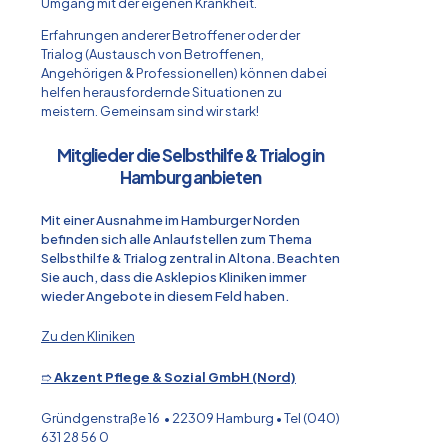
Umgang mit der eigenen Krankheit.
Erfahrungen anderer Betroffener oder der
Trialog (Austausch von Betroffenen,
Angehörigen & Professionellen) können dabei
helfen herausfordernde Situationen zu
meistern. Gemeinsam sind wir stark!
Mitglieder die Selbsthilfe & Trialog in
Hamburg anbieten
Mit einer Ausnahme im Hamburger Norden
befinden sich alle Anlaufstellen zum Thema
Selbsthilfe & Trialog zentral in Altona. Beachten
Sie auch, dass die Asklepios Kliniken immer
wieder Angebote in diesem Feld haben.
Zu den Kliniken
➱
Akzent Pflege & Sozial GmbH (Nord)
Gründgenstraße 16 • 22309 Hamburg • Tel (040)
631 28 56 0