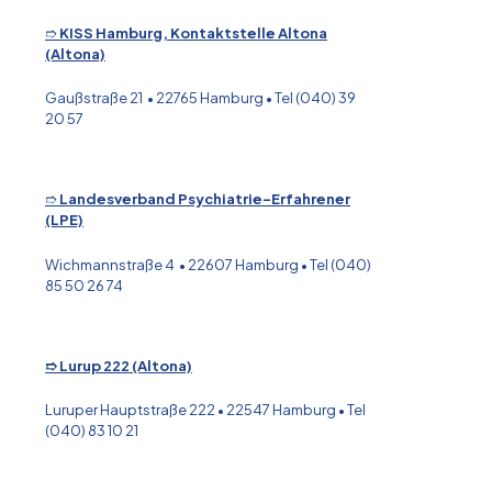
➱
KISS Hamburg, Kontaktstelle Altona
(Altona)
Gaußstraße 21 • 22765 Hamburg • Tel (040) 39
20 57
➱
Landesverband Psychiatrie-Erfahrener
(LPE)
Wichmannstraße 4 • 22607 Hamburg • Tel (040)
85 50 26 74
➱ Lurup 222 (Altona)
Luruper Hauptstraße 222 • 22547 Hamburg • Tel
(040) 83 10 21