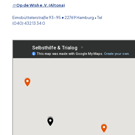
➱
Op de Wish e.V. (Altona)
Eimsbüttelerstraße 93-95
•
22769 Hamburg • Tel
(040) 432 13 34 0