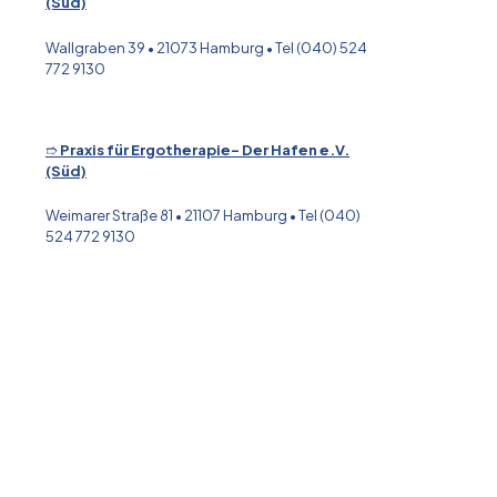
(Süd)
Wallgraben 39
• 21073 Hamburg • Tel (040) 524
772 9130
➱
Praxis für Ergotherapie- Der Hafen e.V.
(Süd)
Weimarer Straße 81
• 21107 Hamburg • Tel (040)
524 772 9130