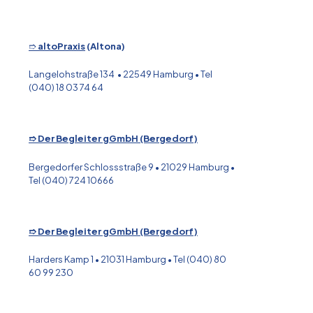
➱
altoPraxis
(Altona)
Langelohstraße 134 • 22549 Hamburg • Tel
(040) 18 03 74 64
➱ Der Begleiter gGmbH (Bergedorf)
Bergedorfer Schlossstraße 9 • 21029 Hamburg •
Tel (040) 724 10666
➱ Der Begleiter gGmbH (Bergedorf)
Harders Kamp 1 • 21031 Hamburg • Tel (040) 80
60 99 230