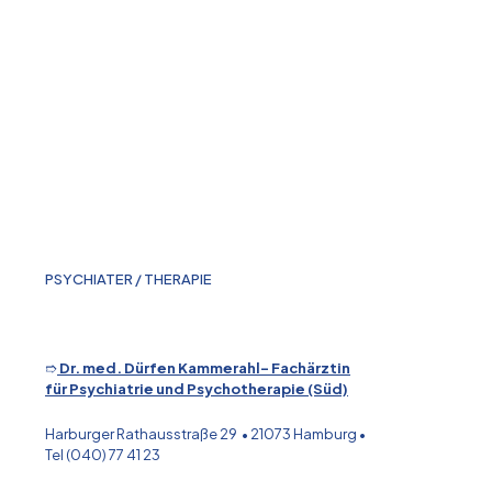
PSYCHIATER / THERAPIE
➱
Dr. med. Dürfen Kammerahl- Fachärztin
für Psychiatrie und Psychotherapie (Süd)
Harburger Rathausstraße 29 • 21073 Hamburg •
Tel (040) 77 41 23