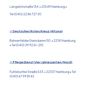
Langelohstraße 134 • 22549 Hamburg •
Tel (040) 22 86 727 30
➱
Deutsches Rotes Kreuz (Altona)
Bahrenfelder Steindamm 110 • 22761 Hamburg
• Tel (040) 39 92 61-210
➱
Pflegedienst Vier Jahreszeiten (Nord)
Fuhlsbüttler Straße 533 • 22337 Hamburg • Tel
(040) 67 99 81 42