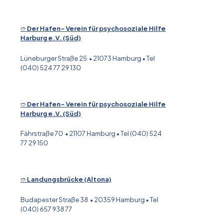
➱
Der Hafen- Verein für psychosoziale Hilfe
Harburg e.V. (Süd)
Lüneburger Straße 25 • 21073 Hamburg • Tel
(040) 524 77 29 130
➱
Der Hafen- Verein für psychosoziale Hilfe
Harburg e.V. (Süd)
Fährstraße 70 • 21107 Hamburg • Tel (040) 524
77 29 150
➱
Landungsbrücke (Altona)
Budapester Straße 38 • 20359 Hamburg • Tel
(040) 657 938 77