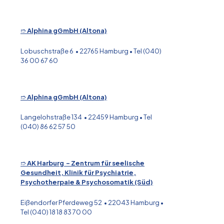
➱
Alphina gGmbH (Altona)
Lobuschstraße 6 • 22765 Hamburg • Tel (040)
36 00 67 60
➱
Alphina gGmbH (Altona)
Langelohstraße 134 • 22459 Hamburg • Tel
(040) 86 62 57 50
➱
AK Harburg - Zentrum für seelische
Gesundheit, Klinik für Psychiatrie,
Psychotherpaie & Psychosomatik (Süd)
Eißendorfer Pferdeweg 52 • 22043 Hamburg •
Tel (040) 18 18 83 70 00