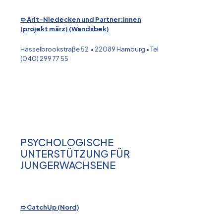
➱ Arlt-Niedecken und Partner:innen
(projekt märz) (Wandsbek)
Hasselbrookstraße 52 • 22089 Hamburg • Tel
(040) 299 77 55
PSYCHOLOGISCHE
UNTERSTÜTZUNG FÜR
JUNGERWACHSENE
➱ CatchUp (Nord)