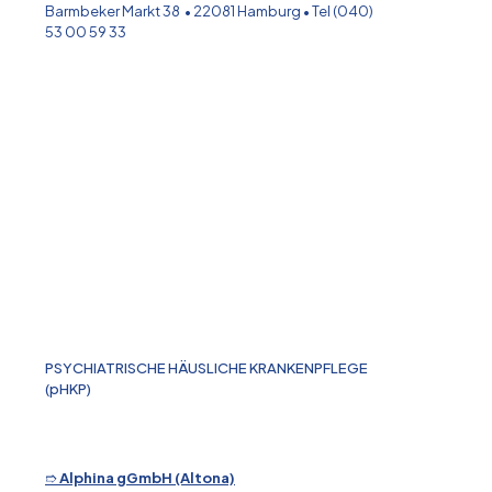
Barmbeker Markt 38 • 22081 Hamburg • Tel (040)
53 00 59 33
PSYCHIATRISCHE HÄUSLICHE KRANKENPFLEGE
(pHKP)
➱
Alphina gGmbH (Altona)