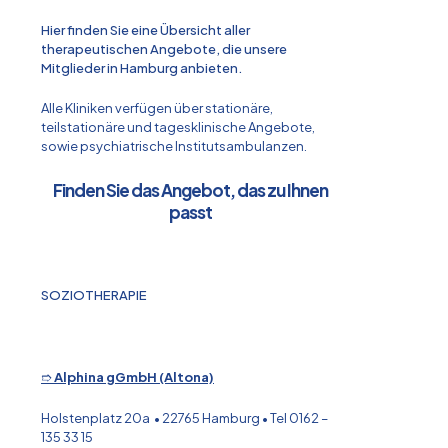
Hier finden Sie eine Übersicht aller
therapeutischen Angebote, die unsere
Mitglieder in Hamburg anbieten.
Alle Kliniken verfügen über stationäre,
teilstationäre und tagesklinische Angebote,
sowie psychiatrische Institutsambulanzen.
Finden Sie das Angebot, das zu Ihnen
passt
SOZIOTHERAPIE
➱
Alphina gGmbH (Altona)
Holstenplatz 20a • 22765 Hamburg • Tel 0162 –
135 33 15