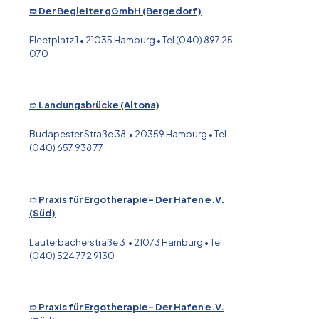
➱ Der Begleiter gGmbH (Bergedorf)
Fleetplatz 1 • 21035 Hamburg • Tel (040) 897 25
070
➱
Landungsbrücke (Altona)
Budapester Straße 38 • 20359 Hamburg • Tel
(040) 657 938 77
➱
Praxis für Ergotherapie- Der Hafen e.V.
(Süd)
Lauterbacherstraße 3 • 21073 Hamburg • Tel
(040) 524 772 9130
➱
Praxis für Ergotherapie- Der Hafen e.V.